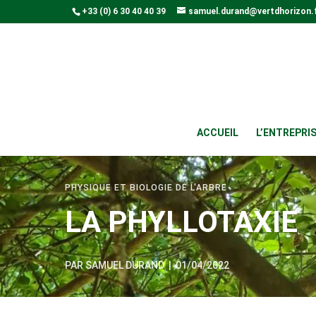
+33 (0) 6 30 40 40 39
samuel.durand@vertdhorizon.
ACCUEIL
L’ENTREPRI
PHYSIQUE ET BIOLOGIE DE L'ARBRE
LA PHYLLOTAXIE
PAR
SAMUEL DURAND
|
01/04/2022