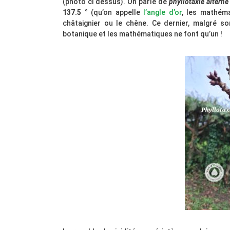
(photo ci dessus). On parle de
phyllotaxie alterne
137.5 °
(qu’on appelle
l’angle d’or
, les mathém
châtaignier ou le chêne. Ce dernier, malgré so
botanique et les mathématiques ne font qu’un !