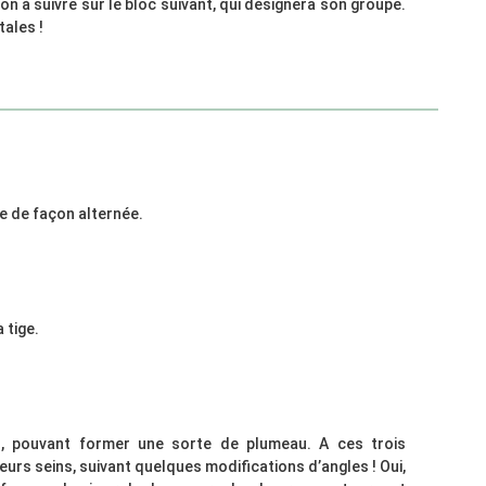
n à suivre sur le bloc suivant, qui désignera son groupe.
tales !
ge de façon alternée.
 tige.
d, pouvant former une sorte de plumeau. A ces trois
leurs seins, suivant quelques modifications d’angles ! Oui,