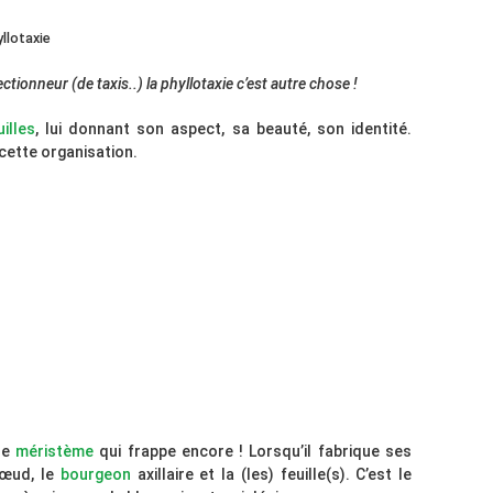
yllotaxie
tionneur (de taxis..) la phyllotaxie c’est autre chose !
uilles
, lui donnant son aspect, sa beauté, son identité.
 cette organisation.
tre
méristème
qui frappe encore ! Lorsqu’il fabrique ses
nœud, le
bourgeon
axillaire et la (les) feuille(s). C’est le