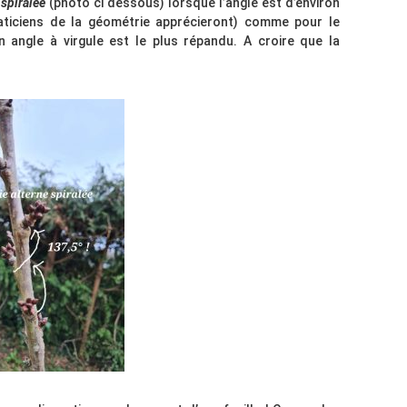
 spiralée
(photo ci dessous) lorsque l’angle est d’environ
aticiens de la géométrie apprécieront) comme pour le
n angle à virgule est le plus répandu. A croire que la