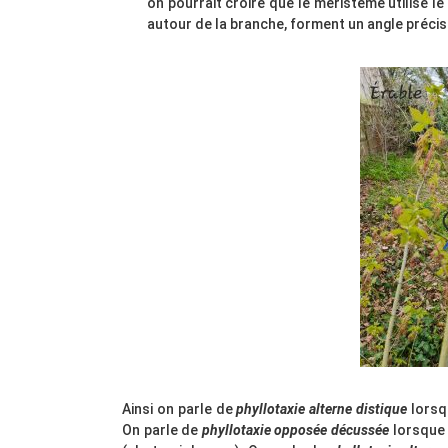
on pourrait croire que le méristème utilise 
autour de la branche, forment un angle précis
Ainsi on parle de
phyllotaxie alterne distique
lorsq
On parle de
phyllotaxie opposée décussée
lorsque 