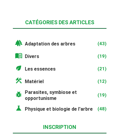
CATÉGORIES DES ARTICLES
forest
Adaptation des arbres
(43)
menu_book
Divers
(19)
eco
Les essences
(21)
construction
Matériel
(12)
Parasites, symbiose et
pest_control
(19)
opportunisme
science
Physique et biologie de l'arbre
(48)
INSCRIPTION