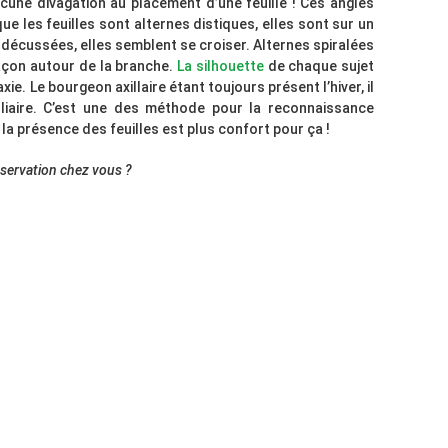
ucune divagation au placement d’une feuille ! Ces angles
ue les feuilles sont alternes distiques, elles sont sur un
écussées, elles semblent se croiser. Alternes spiralées
açon autour de la branche.
La silhouette
de chaque sujet
. Le bourgeon axillaire étant toujours présent l’hiver, il
oliaire. C’est une des méthode pour la reconnaissance
la présence des feuilles est plus confort pour ça !
bservation chez vous ?