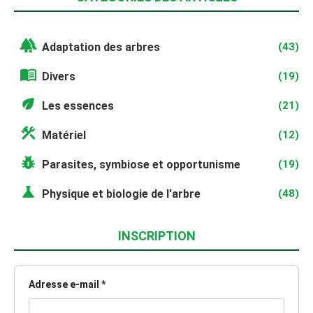
forest
Adaptation des arbres
(43)
menu_book
Divers
(19)
eco
Les essences
(21)
construction
Matériel
(12)
pest_control
Parasites, symbiose et opportunisme
(19)
science
Physique et biologie de l'arbre
(48)
INSCRIPTION
Adresse e-mail *