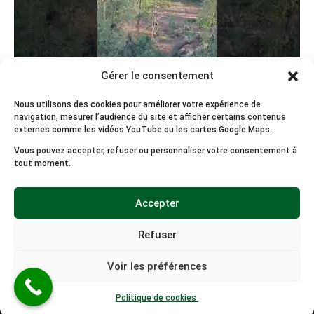
Gérer le consentement
Nous utilisons des cookies pour améliorer votre expérience de
navigation, mesurer l’audience du site et afficher certains contenus
externes comme les vidéos YouTube ou les cartes Google Maps.
Vous pouvez accepter, refuser ou personnaliser votre consentement à
Branchages remontés par poulie
tout moment.
Voir la chaîne YouTube
Accepter
Refuser
© 2026
Vert d'Horizon
/ Tous droits réservés. / SIRET: 519 293 765
00011 /
Site internet par SOWHAT Factory
Voir les préférences
Mentions légales
/
Politique de cookies
/
Politique de
confidentialité
Politique de cookies