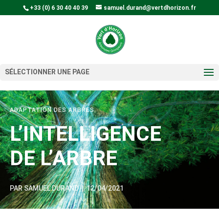
+33 (0) 6 30 40 40 39
samuel.durand@vertdhorizon.fr
SÉLECTIONNER UNE PAGE
ADAPTATION DES ARBRES
L’INTELLIGENCE
DE L’ARBRE
PAR
SAMUEL DURAND
|
12/04/2021