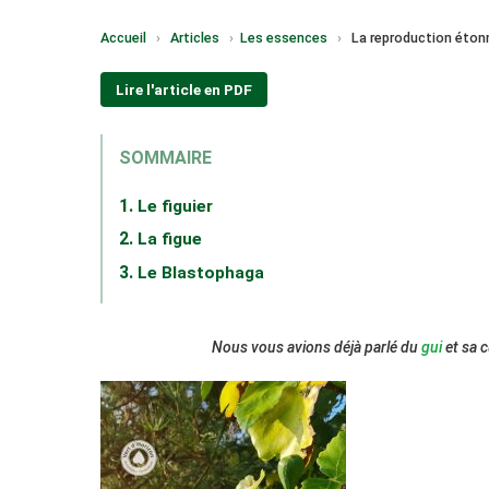
Accueil
›
Articles
›
Les essences
›
La reproduction étonn
Lire l'article en PDF
SOMMAIRE
Le figuier
La figue
Le Blastophaga
Nous vous avions déjà parlé du
gui
et sa c