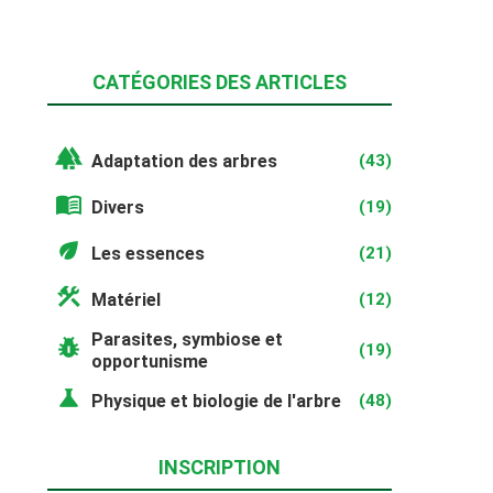
CATÉGORIES DES ARTICLES
forest
Adaptation des arbres
(43)
menu_book
Divers
(19)
eco
Les essences
(21)
construction
Matériel
(12)
Parasites, symbiose et
pest_control
(19)
opportunisme
science
Physique et biologie de l'arbre
(48)
INSCRIPTION