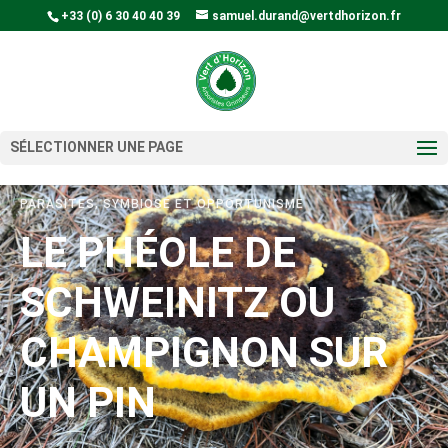
+33 (0) 6 30 40 40 39
samuel.durand@vertdhorizon.fr
SÉLECTIONNER UNE PAGE
PARASITES, SYMBIOSE ET OPPORTUNISME
LE PHÉOLE DE
SCHWEINITZ OU
CHAMPIGNON SUR
UN PIN