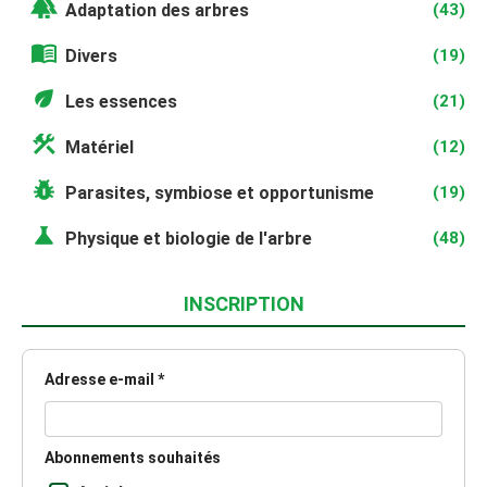
forest
Adaptation des arbres
(43)
menu_book
Divers
(19)
eco
Les essences
(21)
construction
Matériel
(12)
pest_control
Parasites, symbiose et opportunisme
(19)
science
Physique et biologie de l'arbre
(48)
INSCRIPTION
Adresse e-mail *
Abonnements souhaités