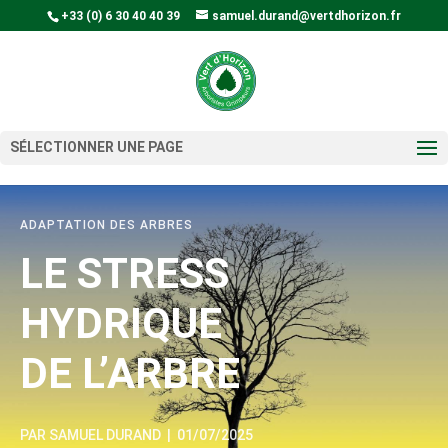
+33 (0) 6 30 40 40 39
samuel.durand@vertdhorizon.fr
SÉLECTIONNER UNE PAGE
ADAPTATION DES ARBRES
LE STRESS
HYDRIQUE
DE L’ARBRE
PAR
SAMUEL DURAND
|
01/07/2025