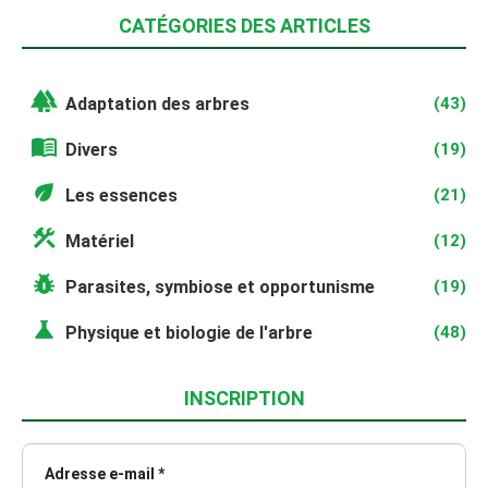
CATÉGORIES DES ARTICLES
forest
Adaptation des arbres
(43)
menu_book
Divers
(19)
eco
Les essences
(21)
construction
Matériel
(12)
pest_control
Parasites, symbiose et opportunisme
(19)
science
Physique et biologie de l'arbre
(48)
INSCRIPTION
Adresse e-mail *