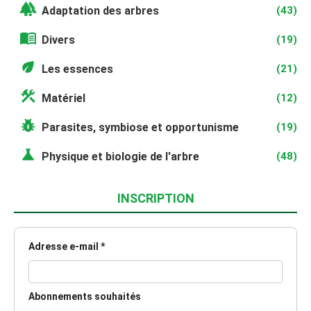
forest
Adaptation des arbres
(43)
menu_book
Divers
(19)
eco
Les essences
(21)
construction
Matériel
(12)
pest_control
Parasites, symbiose et opportunisme
(19)
science
Physique et biologie de l'arbre
(48)
INSCRIPTION
Adresse e-mail *
Abonnements souhaités