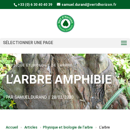
+33 (0) 6 30 40 40 39
samuel.durand@vertdhorizon.fr
SÉLECTIONNER UNE PAGE
PHYSIQUE ET BIOLOGIE DE L'ARBRE
L’ARBRE AMPHIBIE
PAR
SAMUEL DURAND
|
28/02/2020
Accueil
›
Articles
›
Physique et biologie de l'arbre
›
L’arbre