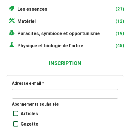
eco
Les essences
(21)
construction
Matériel
(12)
pest_control
Parasites, symbiose et opportunisme
(19)
science
Physique et biologie de l'arbre
(48)
INSCRIPTION
Adresse e-mail *
Abonnements souhaités
Articles
Gazette