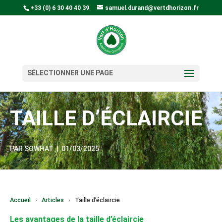
+33 (0) 6 30 40 40 39
samuel.durand@vertdhorizon.fr
SÉLECTIONNER UNE PAGE
TAILLE D’ÉCLAIRCIE
PAR
SOWHAT
|
01/03/2025
Accueil
›
Articles
›
Taille d’éclaircie
Les avantages de la taille d’éclaircie