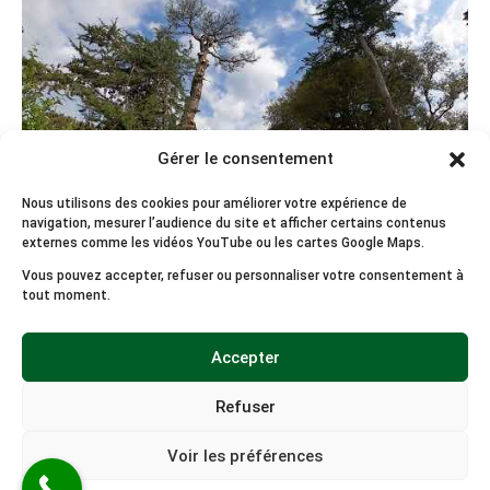
Gérer le consentement
Nous utilisons des cookies pour améliorer votre expérience de
navigation, mesurer l’audience du site et afficher certains contenus
externes comme les vidéos YouTube ou les cartes Google Maps.
Vous pouvez accepter, refuser ou personnaliser votre consentement à
Abattage pin mort à Mesquer par vert d'horizon 1
tout moment.
Voir la chaîne YouTube
Accepter
Refuser
© 2026
Vert d'Horizon
/ Tous droits réservés. / SIRET: 519
293 765 00011 /
Site internet par SOWHAT Factory
Voir les préférences
Mentions légales
/
Politique de cookies
/
Politique de