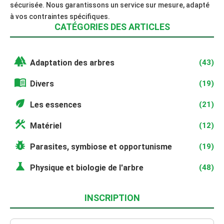
sécurisée. Nous garantissons un service sur mesure, adapté
à vos contraintes spécifiques.
CATÉGORIES DES ARTICLES
forest
Adaptation des arbres
(43)
menu_book
Divers
(19)
eco
Les essences
(21)
construction
Matériel
(12)
pest_control
Parasites, symbiose et opportunisme
(19)
science
Physique et biologie de l'arbre
(48)
INSCRIPTION