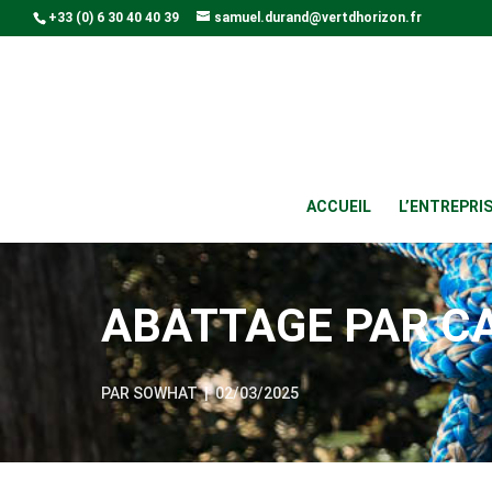
+33 (0) 6 30 40 40 39
samuel.durand@vertdhorizon.fr
ACCUEIL
L’ENTREPRI
ABATTAGE PAR C
PAR
SOWHAT
|
02/03/2025