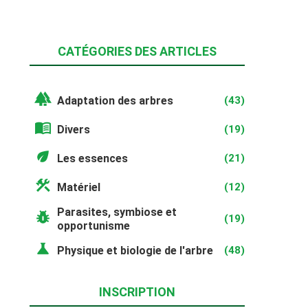
CATÉGORIES DES ARTICLES
forest
Adaptation des arbres
(43)
menu_book
Divers
(19)
eco
Les essences
(21)
construction
Matériel
(12)
Parasites, symbiose et
pest_control
(19)
opportunisme
science
Physique et biologie de l'arbre
(48)
INSCRIPTION